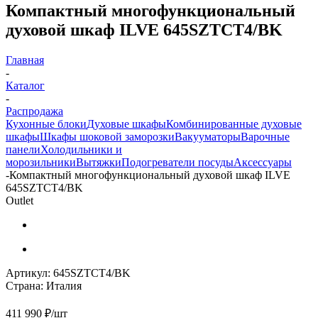
Компактный многофункциональный
духовой шкаф ILVE 645SZTCT4/BK
Главная
-
Каталог
-
Распродажа
Кухонные блоки
Духовые шкафы
Комбинированные духовые
шкафы
Шкафы шоковой заморозки
Вакууматоры
Варочные
панели
Холодильники и
морозильники
Вытяжки
Подогреватели посуды
Аксессуары
-
Компактный многофункциональный духовой шкаф ILVE
645SZTCT4/BK
Outlet
Артикул:
645SZTCT4/BK
Страна:
Италия
411 990 ₽/шт