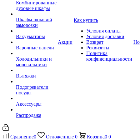
Комбинированные
духовые шкафы
Шкафы шоковой
Как купить
заморозки
Условия оплаты
Вакууматоры
Условия доставки
Акции
Возврат
Но
Варочные панели
Реквизиты
Политика
Холодильники и
конфиденциальности
морозильники
Вытяжки
Подогреватели
посуды
Аксессуары
Распродажа
Сравнение
0
Отложенные
0
Корзина
0
0