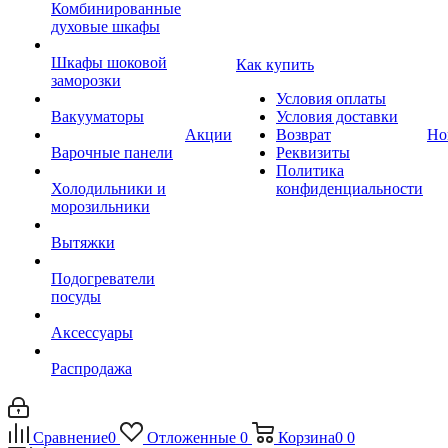
Комбинированные
духовые шкафы
Шкафы шоковой
Как купить
заморозки
Условия оплаты
Вакууматоры
Условия доставки
Акции
Возврат
Но
Варочные панели
Реквизиты
Политика
Холодильники и
конфиденциальности
морозильники
Вытяжки
Подогреватели
посуды
Аксессуары
Распродажа
Сравнение
0
Отложенные
0
Корзина
0
0