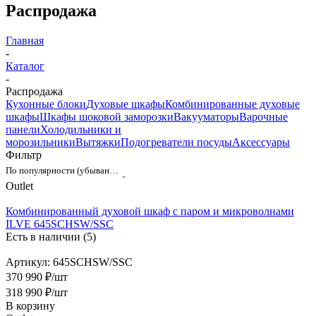
Распродажа
Главная
-
Каталог
-
Распродажа
Кухонные блоки
Духовые шкафы
Комбинированные духовые
шкафы
Шкафы шоковой заморозки
Вакууматоры
Варочные
панели
Холодильники и
морозильники
Вытяжки
Подогреватели посуды
Аксессуары
Фильтр
По популярности (убывание)
Outlet
Комбинированный духовой шкаф с паром и микроволнами
ILVE 645SCHSW/SSC
Есть в наличии (5)
Артикул: 645SCHSW/SSC
370 990 ₽/шт
318 990
₽
/шт
В корзину