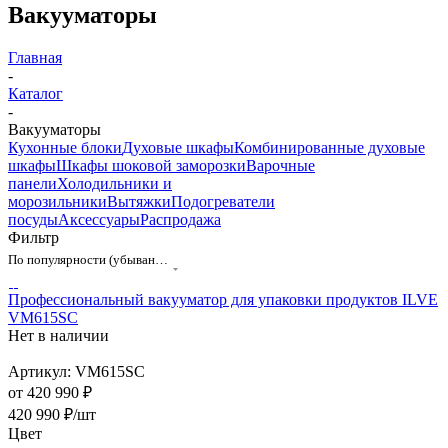
Вакууматоры
Главная
-
Каталог
-
Вакууматоры
Кухонные блоки
Духовые шкафы
Комбинированные духовые
шкафы
Шкафы шоковой заморозки
Варочные
панели
Холодильники и
морозильники
Вытяжки
Подогреватели
посуды
Аксессуары
Распродажа
Фильтр
По популярности (убывание)
Профессиональный вакууматор для упаковки продуктов ILVE
VM615SC
Нет в наличии
Артикул: VM615SC
от
420 990 ₽
420 990
₽
/шт
Цвет