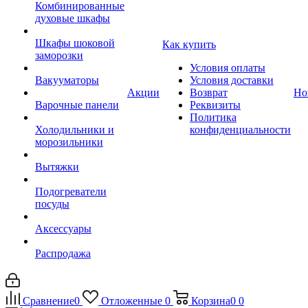
Комбинированные
духовые шкафы
Шкафы шоковой
Как купить
заморозки
Условия оплаты
Вакууматоры
Условия доставки
Акции
Возврат
Но
Варочные панели
Реквизиты
Политика
Холодильники и
конфиденциальности
морозильники
Вытяжки
Подогреватели
посуды
Аксессуары
Распродажа
Сравнение
0
Отложенные
0
Корзина
0
0