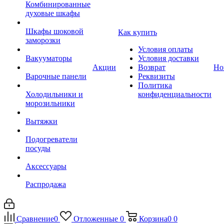
Комбинированные
духовые шкафы
Шкафы шоковой
Как купить
заморозки
Условия оплаты
Вакууматоры
Условия доставки
Акции
Возврат
Но
Варочные панели
Реквизиты
Политика
Холодильники и
конфиденциальности
морозильники
Вытяжки
Подогреватели
посуды
Аксессуары
Распродажа
Сравнение
0
Отложенные
0
Корзина
0
0