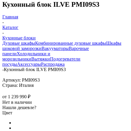
Кухонный блок ILVE PMI09S3
Главная
-
Каталог
-
Кухонные блоки
Духовые шкафы
Комбинированные духовые шкафы
Шкафы
шоковой заморозки
Вакууматоры
Варочные
панели
Холодильники и
морозильники
Вытяжки
Подогреватели
посуды
Аксессуары
Распродажа
-
Кухонный блок ILVE PMI09S3
Артикул:
PMI09S3
Страна:
Италия
от
1 239 990 ₽
Нет в наличии
Нашли дешевле?
Цвет