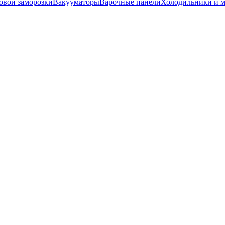
вой заморозки
Вакууматоры
Варочные панели
Холодильники и 