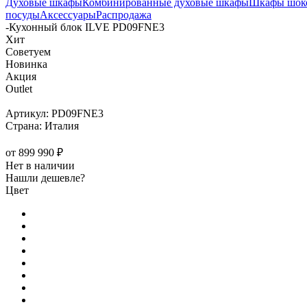
Духовые шкафы
Комбинированные духовые шкафы
Шкафы шоко
посуды
Аксессуары
Распродажа
-
Кухонный блок ILVE PD09FNE3
Хит
Советуем
Новинка
Акция
Outlet
Артикул:
PD09FNE3
Страна:
Италия
от
899 990 ₽
Нет в наличии
Нашли дешевле?
Цвет