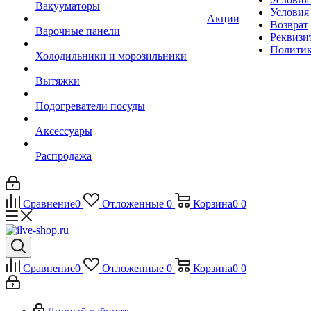
Вакууматоры
Условия
Акции
Возврат
Варочные панели
Реквизи
Политик
Холодильники и морозильники
Вытяжки
Подогреватели посуды
Аксессуары
Распродажа
Сравнение
0
Отложенные
0
Корзина
0
0
Сравнение
0
Отложенные
0
Корзина
0
0