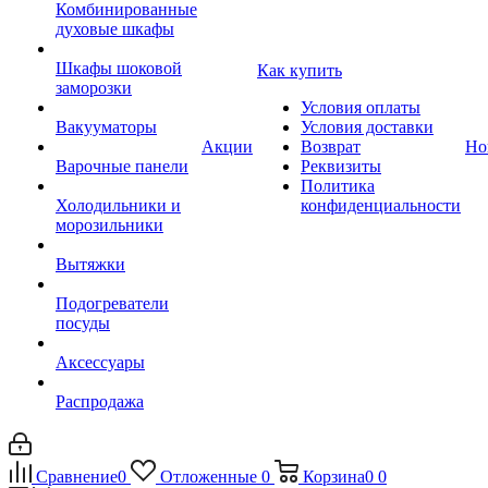
Комбинированные
духовые шкафы
Шкафы шоковой
Как купить
заморозки
Условия оплаты
Вакууматоры
Условия доставки
Акции
Возврат
Но
Варочные панели
Реквизиты
Политика
Холодильники и
конфиденциальности
морозильники
Вытяжки
Подогреватели
посуды
Аксессуары
Распродажа
Сравнение
0
Отложенные
0
Корзина
0
0