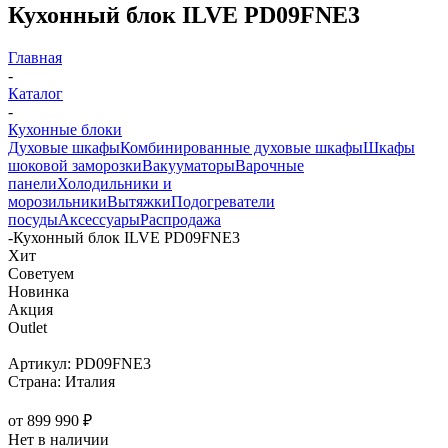
Кухонный блок ILVE PD09FNE3
Главная
-
Каталог
-
Кухонные блоки
Духовые шкафы
Комбинированные духовые шкафы
Шкафы
шоковой заморозки
Вакууматоры
Варочные
панели
Холодильники и
морозильники
Вытяжки
Подогреватели
посуды
Аксессуары
Распродажа
-
Кухонный блок ILVE PD09FNE3
Хит
Советуем
Новинка
Акция
Outlet
Артикул:
PD09FNE3
Страна:
Италия
от
899 990 ₽
Нет в наличии