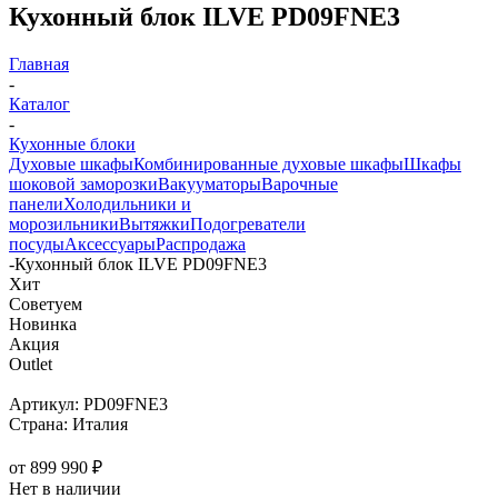
Кухонный блок ILVE PD09FNE3
Главная
-
Каталог
-
Кухонные блоки
Духовые шкафы
Комбинированные духовые шкафы
Шкафы
шоковой заморозки
Вакууматоры
Варочные
панели
Холодильники и
морозильники
Вытяжки
Подогреватели
посуды
Аксессуары
Распродажа
-
Кухонный блок ILVE PD09FNE3
Хит
Советуем
Новинка
Акция
Outlet
Артикул:
PD09FNE3
Страна:
Италия
от
899 990 ₽
Нет в наличии