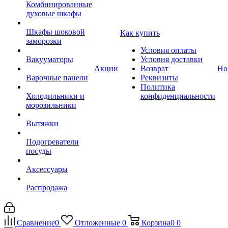
Комбинированные
духовые шкафы
Шкафы шоковой
Как купить
заморозки
Условия оплаты
Вакууматоры
Условия доставки
Акции
Возврат
Но
Варочные панели
Реквизиты
Политика
Холодильники и
конфиденциальности
морозильники
Вытяжки
Подогреватели
посуды
Аксессуары
Распродажа
Сравнение
0
Отложенные
0
Корзина
0
0