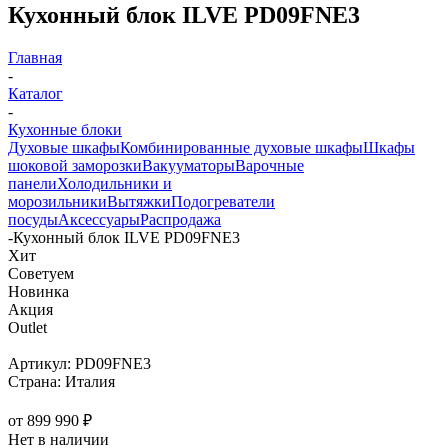
Кухонный блок ILVE PD09FNE3
Главная
-
Каталог
-
Кухонные блоки
Духовые шкафы
Комбинированные духовые шкафы
Шкафы
шоковой заморозки
Вакууматоры
Варочные
панели
Холодильники и
морозильники
Вытяжки
Подогреватели
посуды
Аксессуары
Распродажа
-
Кухонный блок ILVE PD09FNE3
Хит
Советуем
Новинка
Акция
Outlet
Артикул:
PD09FNE3
Страна:
Италия
от
899 990 ₽
Нет в наличии