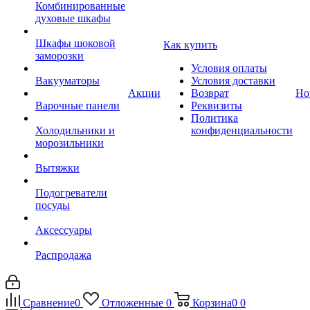
Комбинированные
духовые шкафы
Шкафы шоковой
Как купить
заморозки
Условия оплаты
Вакууматоры
Условия доставки
Акции
Возврат
Но
Варочные панели
Реквизиты
Политика
Холодильники и
конфиденциальности
морозильники
Вытяжки
Подогреватели
посуды
Аксессуары
Распродажа
Сравнение
0
Отложенные
0
Корзина
0
0