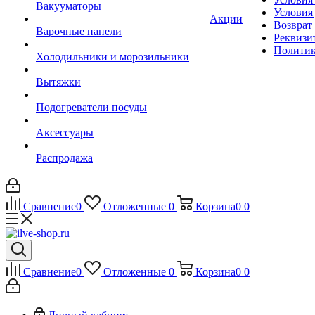
Вакууматоры
Условия
Акции
Возврат
Варочные панели
Реквизи
Политик
Холодильники и морозильники
Вытяжки
Подогреватели посуды
Аксессуары
Распродажа
Сравнение
0
Отложенные
0
Корзина
0
0
Сравнение
0
Отложенные
0
Корзина
0
0