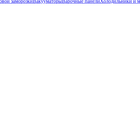
вой заморозки
Вакууматоры
Варочные панели
Холодильники и 