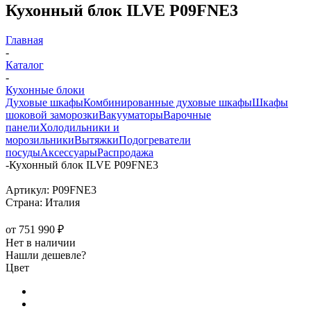
Кухонный блок ILVE P09FNE3
Главная
-
Каталог
-
Кухонные блоки
Духовые шкафы
Комбинированные духовые шкафы
Шкафы
шоковой заморозки
Вакууматоры
Варочные
панели
Холодильники и
морозильники
Вытяжки
Подогреватели
посуды
Аксессуары
Распродажа
-
Кухонный блок ILVE P09FNE3
Артикул:
P09FNE3
Страна:
Италия
от
751 990 ₽
Нет в наличии
Нашли дешевле?
Цвет