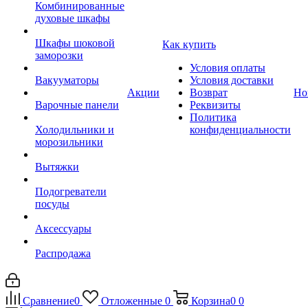
Комбинированные
духовые шкафы
Шкафы шоковой
Как купить
заморозки
Условия оплаты
Вакууматоры
Условия доставки
Акции
Возврат
Но
Варочные панели
Реквизиты
Политика
Холодильники и
конфиденциальности
морозильники
Вытяжки
Подогреватели
посуды
Аксессуары
Распродажа
Сравнение
0
Отложенные
0
Корзина
0
0