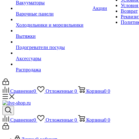
Вакууматоры
Условия
Акции
Возврат
Варочные панели
Реквизи
Политик
Холодильники и морозильники
Вытяжки
Подогреватели посуды
Аксессуары
Распродажа
Сравнение
0
Отложенные
0
Корзина
0
0
Сравнение
0
Отложенные
0
Корзина
0
0