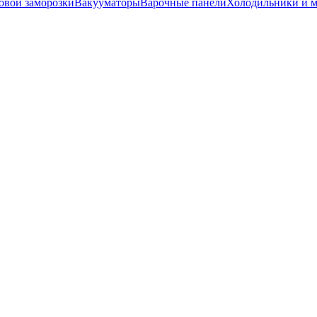
вой заморозки
Вакууматоры
Варочные панели
Холодильники и 