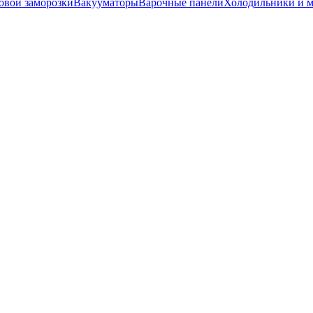
вой заморозки
Вакууматоры
Варочные панели
Холодильники и 