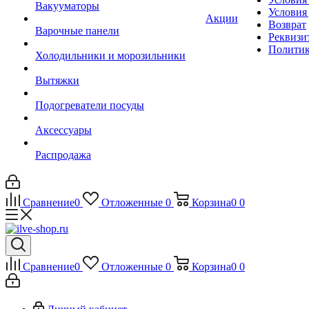
Вакууматоры
Условия
Акции
Возврат
Варочные панели
Реквизи
Политик
Холодильники и морозильники
Вытяжки
Подогреватели посуды
Аксессуары
Распродажа
Сравнение
0
Отложенные
0
Корзина
0
0
Сравнение
0
Отложенные
0
Корзина
0
0