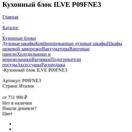
Кухонный блок ILVE P09FNE3
Главная
-
Каталог
-
Кухонные блоки
Духовые шкафы
Комбинированные духовые шкафы
Шкафы
шоковой заморозки
Вакууматоры
Варочные
панели
Холодильники и
морозильники
Вытяжки
Подогреватели
посуды
Аксессуары
Распродажа
-
Кухонный блок ILVE P09FNE3
Артикул:
P09FNE3
Страна:
Италия
от
751 990 ₽
Нет в наличии
Нашли дешевле?
Цвет