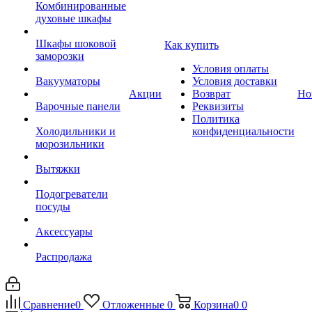
Комбинированные
духовые шкафы
Шкафы шоковой
Как купить
заморозки
Условия оплаты
Вакууматоры
Условия доставки
Акции
Возврат
Но
Варочные панели
Реквизиты
Политика
Холодильники и
конфиденциальности
морозильники
Вытяжки
Подогреватели
посуды
Аксессуары
Распродажа
Сравнение
0
Отложенные
0
Корзина
0
0