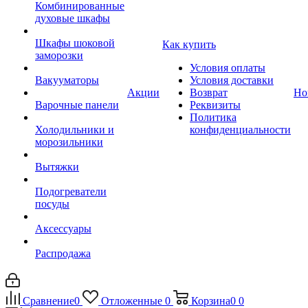
Комбинированные
духовые шкафы
Шкафы шоковой
Как купить
заморозки
Условия оплаты
Вакууматоры
Условия доставки
Акции
Возврат
Но
Варочные панели
Реквизиты
Политика
Холодильники и
конфиденциальности
морозильники
Вытяжки
Подогреватели
посуды
Аксессуары
Распродажа
Сравнение
0
Отложенные
0
Корзина
0
0