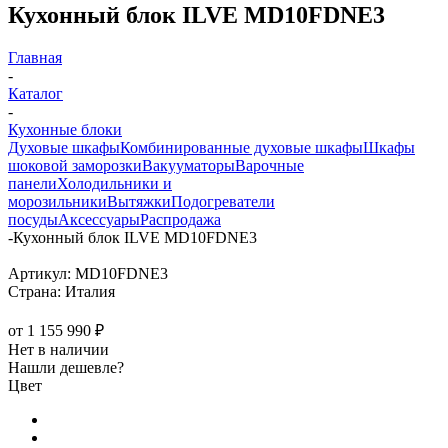
Кухонный блок ILVE MD10FDNE3
Главная
-
Каталог
-
Кухонные блоки
Духовые шкафы
Комбинированные духовые шкафы
Шкафы
шоковой заморозки
Вакууматоры
Варочные
панели
Холодильники и
морозильники
Вытяжки
Подогреватели
посуды
Аксессуары
Распродажа
-
Кухонный блок ILVE MD10FDNE3
Артикул:
MD10FDNE3
Страна:
Италия
от
1 155 990 ₽
Нет в наличии
Нашли дешевле?
Цвет