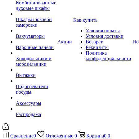
Комбинированные
духовые шкафы
Шкафы шоковой
Как купить
заморозки
Условия оплаты
Вакууматоры
Условия доставки
Акции
Возврат
Но
Варочные панели
Реквизиты
Политика
Холодильники и
конфиденциальности
морозильники
Вытяжки
Подогреватели
посуды
Аксессуары
Распродажа
Сравнение
0
Отложенные
0
Корзина
0
0