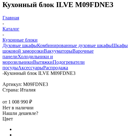
Кухонный блок ILVE M09FDNE3
Главная
-
Каталог
-
Кухонные блоки
Духовые шкафы
Комбинированные духовые шкафы
Шкафы
шоковой заморозки
Вакууматоры
Варочные
панели
Холодильники и
морозильники
Вытяжки
Подогреватели
посуды
Аксессуары
Распродажа
-
Кухонный блок ILVE M09FDNE3
Артикул:
M09FDNE3
Страна:
Италия
от
1 008 990 ₽
Нет в наличии
Нашли дешевле?
Цвет