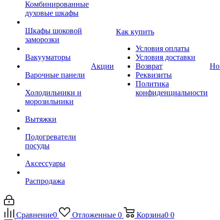
Комбинированные
духовые шкафы
Шкафы шоковой
Как купить
заморозки
Условия оплаты
Вакууматоры
Условия доставки
Акции
Возврат
Но
Варочные панели
Реквизиты
Политика
Холодильники и
конфиденциальности
морозильники
Вытяжки
Подогреватели
посуды
Аксессуары
Распродажа
Сравнение
0
Отложенные
0
Корзина
0
0