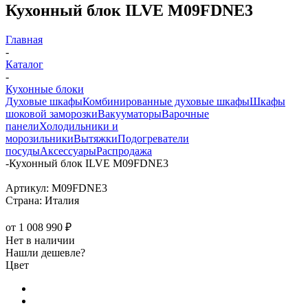
Кухонный блок ILVE M09FDNE3
Главная
-
Каталог
-
Кухонные блоки
Духовые шкафы
Комбинированные духовые шкафы
Шкафы
шоковой заморозки
Вакууматоры
Варочные
панели
Холодильники и
морозильники
Вытяжки
Подогреватели
посуды
Аксессуары
Распродажа
-
Кухонный блок ILVE M09FDNE3
Артикул:
M09FDNE3
Страна:
Италия
от
1 008 990 ₽
Нет в наличии
Нашли дешевле?
Цвет