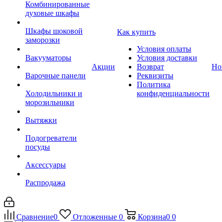
Комбинированные
духовые шкафы
Шкафы шоковой
Как купить
заморозки
Условия оплаты
Вакууматоры
Условия доставки
Акции
Возврат
Но
Варочные панели
Реквизиты
Политика
Холодильники и
конфиденциальности
морозильники
Вытяжки
Подогреватели
посуды
Аксессуары
Распродажа
Сравнение
0
Отложенные
0
Корзина
0
0