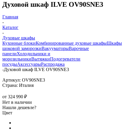
Духовой шкаф ILVE OV90SNE3
Главная
-
Каталог
-
Духовые шкафы
Кухонные блоки
Комбинированные духовые шкафы
Шкафы
шоковой заморозки
Вакууматоры
Варочные
панели
Холодильники и
морозильники
Вытяжки
Подогреватели
посуды
Аксессуары
Распродажа
-
Духовой шкаф ILVE OV90SNE3
Артикул:
OV90SNE3
Страна:
Италия
от
324 990 ₽
Нет в наличии
Нашли дешевле?
Цвет