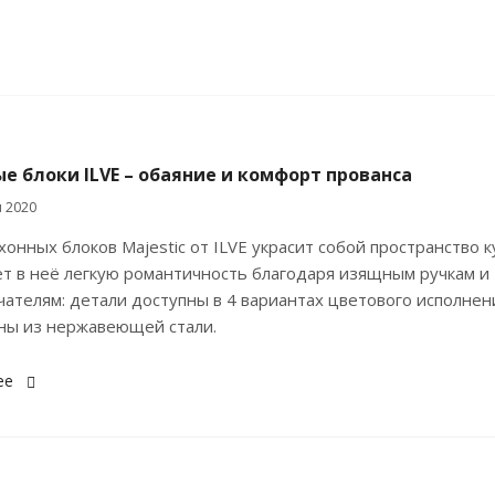
е блоки ILVE – обаяние и комфорт прованса
я 2020
хонных блоков Majestic от ILVE украсит собой пространство к
т в неё легкую романтичность благодаря изящным ручкам и
ателям: детали доступны в 4 вариантах цветового исполнен
ны из нержавеющей стали.
ее