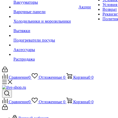
Вакууматоры
Условия
Акции
Возврат
Варочные панели
Реквизи
Политик
Холодильники и морозильники
Вытяжки
Подогреватели посуды
Аксессуары
Распродажа
Сравнение
0
Отложенные
0
Корзина
0
0
Сравнение
0
Отложенные
0
Корзина
0
0