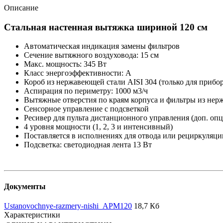
Описание
Стальная настенная вытяжка шириной 120 см
Автоматическая индикация замены фильтров
Сечение вытяжного воздуховода: 15 см
Макс. мощность: 345 Вт
Класс энергоэффективности: А
Короб из нержавеющей стали AISI 304 (только для прибо
Аспирация по периметру: 1000 м3/ч
Вытяжные отверстия по краям корпуса и фильтры из нер
Сенсорное управление с подсветкой
Ресивер для пульта дистанционного управления (доп. опц
4 уровня мощности (1, 2, 3 и интенсивный)
Поставляется в исполнениях для отвода или рециркуляци
Подсветка: светодиодная лента 13 Вт
Документы
Ustanovochnye-razmery-nishi_APM120
18,7 Кб
Характеристики