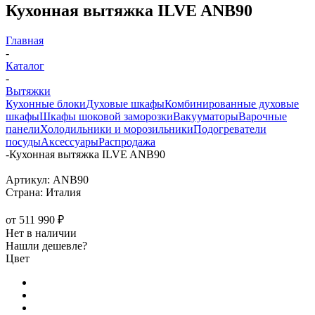
Кухонная вытяжка ILVE ANB90
Главная
-
Каталог
-
Вытяжки
Кухонные блоки
Духовые шкафы
Комбинированные духовые
шкафы
Шкафы шоковой заморозки
Вакууматоры
Варочные
панели
Холодильники и морозильники
Подогреватели
посуды
Аксессуары
Распродажа
-
Кухонная вытяжка ILVE ANB90
Артикул:
ANB90
Страна:
Италия
от
511 990 ₽
Нет в наличии
Нашли дешевле?
Цвет