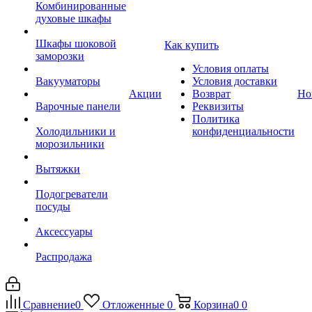
Комбинированные
духовые шкафы
Шкафы шоковой
Как купить
заморозки
Условия оплаты
Вакууматоры
Условия доставки
Акции
Возврат
Но
Варочные панели
Реквизиты
Политика
Холодильники и
конфиденциальности
морозильники
Вытяжки
Подогреватели
посуды
Аксессуары
Распродажа
Сравнение
0
Отложенные
0
Корзина
0
0