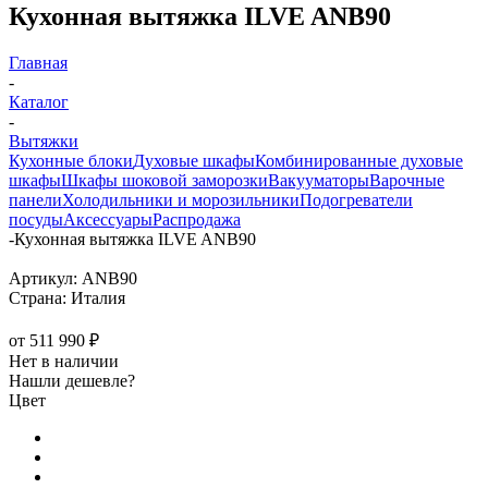
Кухонная вытяжка ILVE ANB90
Главная
-
Каталог
-
Вытяжки
Кухонные блоки
Духовые шкафы
Комбинированные духовые
шкафы
Шкафы шоковой заморозки
Вакууматоры
Варочные
панели
Холодильники и морозильники
Подогреватели
посуды
Аксессуары
Распродажа
-
Кухонная вытяжка ILVE ANB90
Артикул:
ANB90
Страна:
Италия
от
511 990 ₽
Нет в наличии
Нашли дешевле?
Цвет