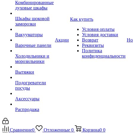
Комбинированные
духовые шкафы
Шкафы шоковой
Как купить
заморозки
Условия оплаты
Вакууматоры
Условия доставки
Акции
Возврат
Но
Варочные панели
Реквизиты
Политика
Холодильники и
конфиденциальности
морозильники
Вытяжки
Подогреватели
посуды
Аксессуары
Распродажа
Сравнение
0
Отложенные
0
Корзина
0
0