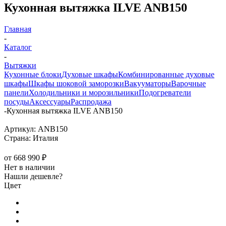
Кухонная вытяжка ILVE ANB150
Главная
-
Каталог
-
Вытяжки
Кухонные блоки
Духовые шкафы
Комбинированные духовые
шкафы
Шкафы шоковой заморозки
Вакууматоры
Варочные
панели
Холодильники и морозильники
Подогреватели
посуды
Аксессуары
Распродажа
-
Кухонная вытяжка ILVE ANB150
Артикул:
ANB150
Страна:
Италия
от
668 990 ₽
Нет в наличии
Нашли дешевле?
Цвет