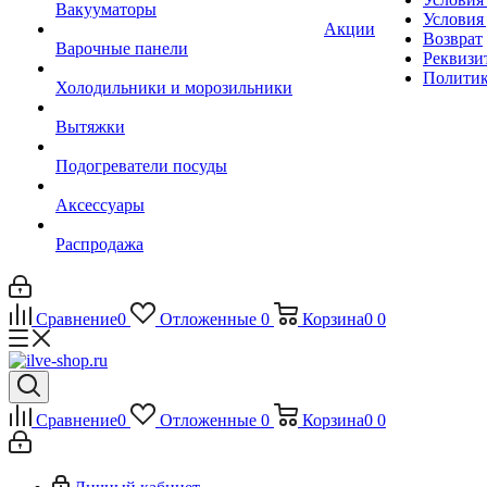
Вакууматоры
Условия
Акции
Возврат
Варочные панели
Реквизи
Политик
Холодильники и морозильники
Вытяжки
Подогреватели посуды
Аксессуары
Распродажа
Сравнение
0
Отложенные
0
Корзина
0
0
Сравнение
0
Отложенные
0
Корзина
0
0