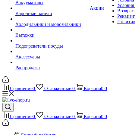
Вакууматоры
Условия
Акции
Возврат
Варочные панели
Реквизи
Политик
Холодильники и морозильники
Вытяжки
Подогреватели посуды
Аксессуары
Распродажа
Сравнение
0
Отложенные
0
Корзина
0
0
Сравнение
0
Отложенные
0
Корзина
0
0