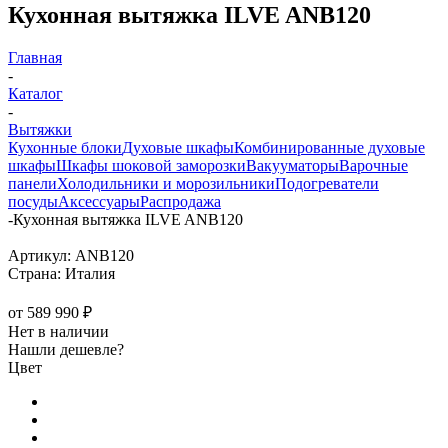
Кухонная вытяжка ILVE ANB120
Главная
-
Каталог
-
Вытяжки
Кухонные блоки
Духовые шкафы
Комбинированные духовые
шкафы
Шкафы шоковой заморозки
Вакууматоры
Варочные
панели
Холодильники и морозильники
Подогреватели
посуды
Аксессуары
Распродажа
-
Кухонная вытяжка ILVE ANB120
Артикул:
ANB120
Страна:
Италия
от
589 990 ₽
Нет в наличии
Нашли дешевле?
Цвет