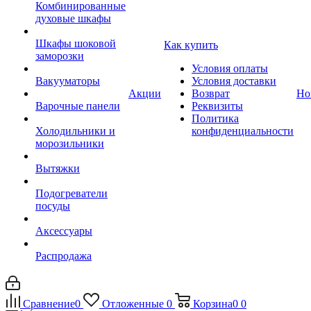
Комбинированные
духовые шкафы
Шкафы шоковой
Как купить
заморозки
Условия оплаты
Вакууматоры
Условия доставки
Акции
Возврат
Но
Варочные панели
Реквизиты
Политика
Холодильники и
конфиденциальности
морозильники
Вытяжки
Подогреватели
посуды
Аксессуары
Распродажа
Сравнение
0
Отложенные
0
Корзина
0
0