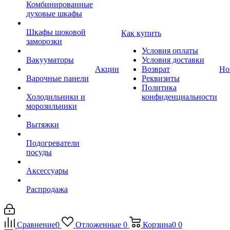
Комбинированные
духовые шкафы
Шкафы шоковой
Как купить
заморозки
Условия оплаты
Вакууматоры
Условия доставки
Акции
Возврат
Но
Варочные панели
Реквизиты
Политика
Холодильники и
конфиденциальности
морозильники
Вытяжки
Подогреватели
посуды
Аксессуары
Распродажа
Сравнение
0
Отложенные
0
Корзина
0
0