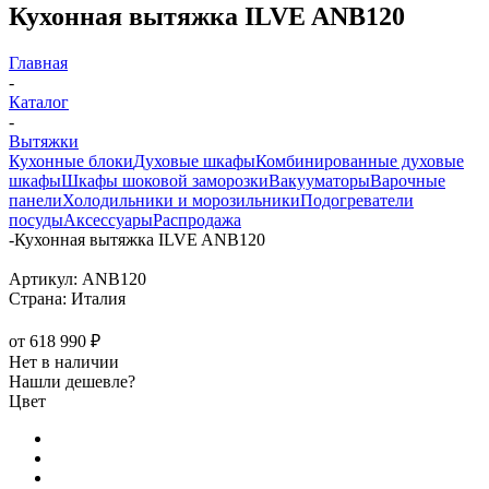
Кухонная вытяжка ILVE ANB120
Главная
-
Каталог
-
Вытяжки
Кухонные блоки
Духовые шкафы
Комбинированные духовые
шкафы
Шкафы шоковой заморозки
Вакууматоры
Варочные
панели
Холодильники и морозильники
Подогреватели
посуды
Аксессуары
Распродажа
-
Кухонная вытяжка ILVE ANB120
Артикул:
ANB120
Страна:
Италия
от
618 990 ₽
Нет в наличии
Нашли дешевле?
Цвет