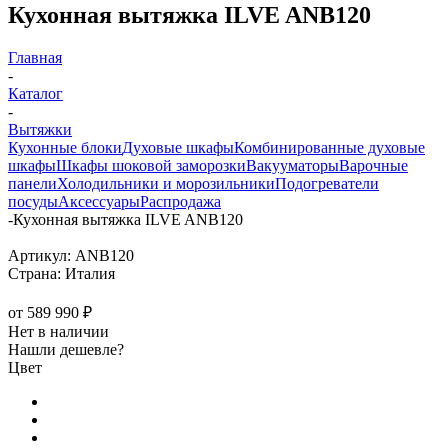
Кухонная вытяжка ILVE ANB120
Главная
-
Каталог
-
Вытяжки
Кухонные блоки
Духовые шкафы
Комбинированные духовые
шкафы
Шкафы шоковой заморозки
Вакууматоры
Варочные
панели
Холодильники и морозильники
Подогреватели
посуды
Аксессуары
Распродажа
-
Кухонная вытяжка ILVE ANB120
Артикул:
ANB120
Страна:
Италия
от
589 990 ₽
Нет в наличии
Нашли дешевле?
Цвет