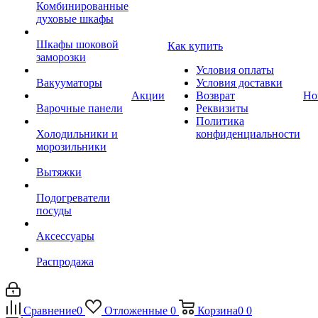
Комбинированные
духовые шкафы
Шкафы шоковой
Как купить
заморозки
Условия оплаты
Вакууматоры
Условия доставки
Акции
Возврат
Но
Варочные панели
Реквизиты
Политика
Холодильники и
конфиденциальности
морозильники
Вытяжки
Подогреватели
посуды
Аксессуары
Распродажа
Сравнение
0
Отложенные
0
Корзина
0
0