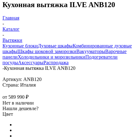
Кухонная вытяжка ILVE ANB120
Главная
-
Каталог
-
Вытяжки
Кухонные блоки
Духовые шкафы
Комбинированные духовые
шкафы
Шкафы шоковой заморозки
Вакууматоры
Варочные
панели
Холодильники и морозильники
Подогреватели
посуды
Аксессуары
Распродажа
-
Кухонная вытяжка ILVE ANB120
Артикул:
ANB120
Страна:
Италия
от
589 990 ₽
Нет в наличии
Нашли дешевле?
Цвет