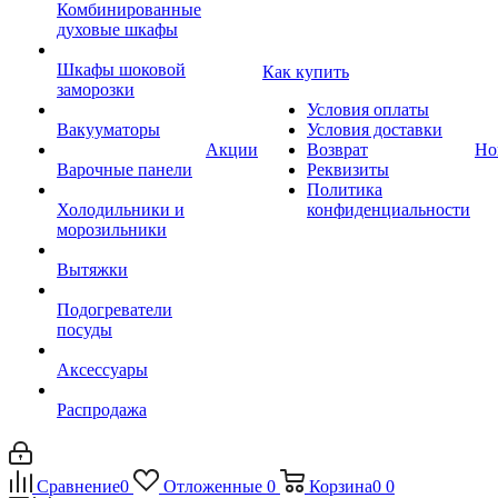
Комбинированные
духовые шкафы
Шкафы шоковой
Как купить
заморозки
Условия оплаты
Вакууматоры
Условия доставки
Акции
Возврат
Но
Варочные панели
Реквизиты
Политика
Холодильники и
конфиденциальности
морозильники
Вытяжки
Подогреватели
посуды
Аксессуары
Распродажа
Сравнение
0
Отложенные
0
Корзина
0
0