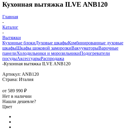
Кухонная вытяжка ILVE ANB120
Главная
-
Каталог
-
Вытяжки
Кухонные блоки
Духовые шкафы
Комбинированные духовые
шкафы
Шкафы шоковой заморозки
Вакууматоры
Варочные
панели
Холодильники и морозильники
Подогреватели
посуды
Аксессуары
Распродажа
-
Кухонная вытяжка ILVE ANB120
Артикул:
ANB120
Страна:
Италия
от
589 990 ₽
Нет в наличии
Нашли дешевле?
Цвет