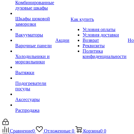
Комбинированные
духовые шкафы
Шкафы шоковой
Как купить
заморозки
Условия оплаты
Вакууматоры
Условия доставки
Акции
Возврат
Но
Варочные панели
Реквизиты
Политика
Холодильники и
конфиденциальности
морозильники
Вытяжки
Подогреватели
посуды
Аксессуары
Распродажа
Сравнение
0
Отложенные
0
Корзина
0
0