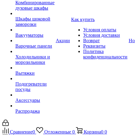
Комбинированные
духовые шкафы
Шкафы шоковой
Как купить
заморозки
Условия оплаты
Вакууматоры
Условия доставки
Акции
Возврат
Но
Варочные панели
Реквизиты
Политика
Холодильники и
конфиденциальности
морозильники
Вытяжки
Подогреватели
посуды
Аксессуары
Распродажа
Сравнение
0
Отложенные
0
Корзина
0
0