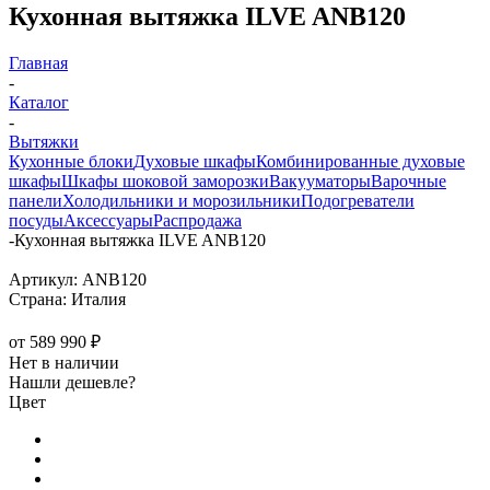
Кухонная вытяжка ILVE ANB120
Главная
-
Каталог
-
Вытяжки
Кухонные блоки
Духовые шкафы
Комбинированные духовые
шкафы
Шкафы шоковой заморозки
Вакууматоры
Варочные
панели
Холодильники и морозильники
Подогреватели
посуды
Аксессуары
Распродажа
-
Кухонная вытяжка ILVE ANB120
Артикул:
ANB120
Страна:
Италия
от
589 990 ₽
Нет в наличии
Нашли дешевле?
Цвет