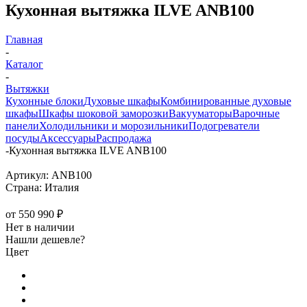
Кухонная вытяжка ILVE ANB100
Главная
-
Каталог
-
Вытяжки
Кухонные блоки
Духовые шкафы
Комбинированные духовые
шкафы
Шкафы шоковой заморозки
Вакууматоры
Варочные
панели
Холодильники и морозильники
Подогреватели
посуды
Аксессуары
Распродажа
-
Кухонная вытяжка ILVE ANB100
Артикул:
ANB100
Страна:
Италия
от
550 990 ₽
Нет в наличии
Нашли дешевле?
Цвет