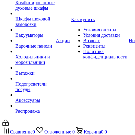
Комбинированные
духовые шкафы
Шкафы шоковой
Как купить
заморозки
Условия оплаты
Вакууматоры
Условия доставки
Акции
Возврат
Но
Варочные панели
Реквизиты
Политика
Холодильники и
конфиденциальности
морозильники
Вытяжки
Подогреватели
посуды
Аксессуары
Распродажа
Сравнение
0
Отложенные
0
Корзина
0
0