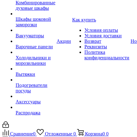
Комбинированные
духовые шкафы
Шкафы шоковой
Как купить
заморозки
Условия оплаты
Вакууматоры
Условия доставки
Акции
Возврат
Но
Варочные панели
Реквизиты
Политика
Холодильники и
конфиденциальности
морозильники
Вытяжки
Подогреватели
посуды
Аксессуары
Распродажа
Сравнение
0
Отложенные
0
Корзина
0
0