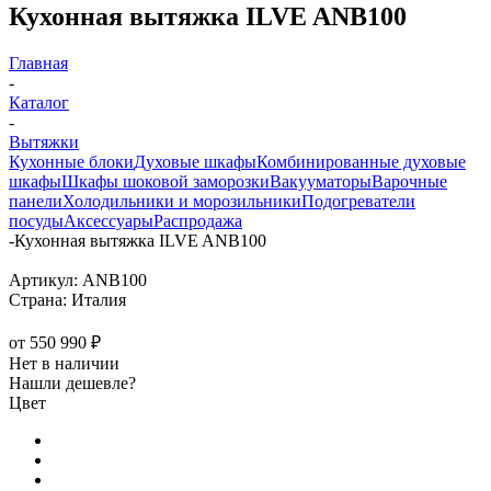
Кухонная вытяжка ILVE ANB100
Главная
-
Каталог
-
Вытяжки
Кухонные блоки
Духовые шкафы
Комбинированные духовые
шкафы
Шкафы шоковой заморозки
Вакууматоры
Варочные
панели
Холодильники и морозильники
Подогреватели
посуды
Аксессуары
Распродажа
-
Кухонная вытяжка ILVE ANB100
Артикул:
ANB100
Страна:
Италия
от
550 990 ₽
Нет в наличии
Нашли дешевле?
Цвет