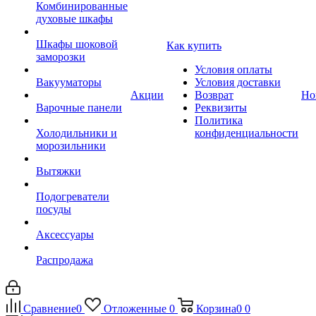
Комбинированные
духовые шкафы
Шкафы шоковой
Как купить
заморозки
Условия оплаты
Вакууматоры
Условия доставки
Акции
Возврат
Но
Варочные панели
Реквизиты
Политика
Холодильники и
конфиденциальности
морозильники
Вытяжки
Подогреватели
посуды
Аксессуары
Распродажа
Сравнение
0
Отложенные
0
Корзина
0
0