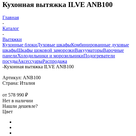
Кухонная вытяжка ILVE ANB100
Главная
-
Каталог
-
Вытяжки
Кухонные блоки
Духовые шкафы
Комбинированные духовые
шкафы
Шкафы шоковой заморозки
Вакууматоры
Варочные
панели
Холодильники и морозильники
Подогреватели
посуды
Аксессуары
Распродажа
-
Кухонная вытяжка ILVE ANB100
Артикул:
ANB100
Страна:
Италия
от
578 990 ₽
Нет в наличии
Нашли дешевле?
Цвет