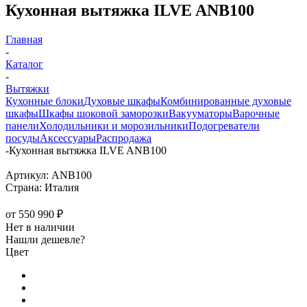
Кухонная вытяжка ILVE ANB100
Главная
-
Каталог
-
Вытяжки
Кухонные блоки
Духовые шкафы
Комбинированные духовые
шкафы
Шкафы шоковой заморозки
Вакууматоры
Варочные
панели
Холодильники и морозильники
Подогреватели
посуды
Аксессуары
Распродажа
-
Кухонная вытяжка ILVE ANB100
Артикул:
ANB100
Страна:
Италия
от
550 990 ₽
Нет в наличии
Нашли дешевле?
Цвет