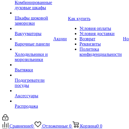
Комбинированные
духовые шкафы
Шкафы шоковой
Как купить
заморозки
Условия оплаты
Вакууматоры
Условия доставки
Акции
Возврат
Но
Варочные панели
Реквизиты
Политика
Холодильники и
конфиденциальности
морозильники
Вытяжки
Подогреватели
посуды
Аксессуары
Распродажа
Сравнение
0
Отложенные
0
Корзина
0
0