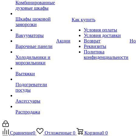
Комбинированные
духовые шкафы
Шкафы шоковой
Как купить
заморозки
Условия оплаты
Вакууматоры
Условия доставки
Акции
Возврат
Но
Варочные панели
Реквизиты
Политика
Холодильники и
конфиденциальности
морозильники
Вытяжки
Подогреватели
посуды
Аксессуары
Распродажа
Сравнение
0
Отложенные
0
Корзина
0
0