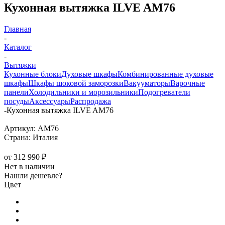
Кухонная вытяжка ILVE AM76
Главная
-
Каталог
-
Вытяжки
Кухонные блоки
Духовые шкафы
Комбинированные духовые
шкафы
Шкафы шоковой заморозки
Вакууматоры
Варочные
панели
Холодильники и морозильники
Подогреватели
посуды
Аксессуары
Распродажа
-
Кухонная вытяжка ILVE AM76
Артикул:
AM76
Страна:
Италия
от
312 990 ₽
Нет в наличии
Нашли дешевле?
Цвет