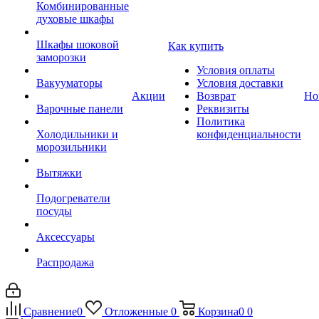
Комбинированные
духовые шкафы
Шкафы шоковой
Как купить
заморозки
Условия оплаты
Вакууматоры
Условия доставки
Акции
Возврат
Но
Варочные панели
Реквизиты
Политика
Холодильники и
конфиденциальности
морозильники
Вытяжки
Подогреватели
посуды
Аксессуары
Распродажа
Сравнение
0
Отложенные
0
Корзина
0
0