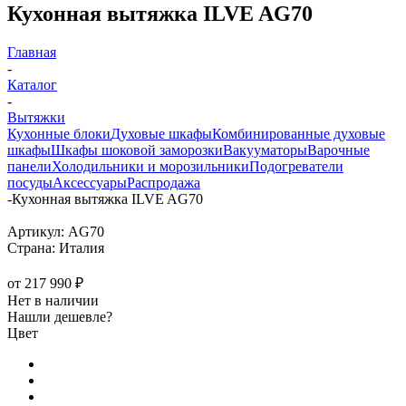
Кухонная вытяжка ILVE AG70
Главная
-
Каталог
-
Вытяжки
Кухонные блоки
Духовые шкафы
Комбинированные духовые
шкафы
Шкафы шоковой заморозки
Вакууматоры
Варочные
панели
Холодильники и морозильники
Подогреватели
посуды
Аксессуары
Распродажа
-
Кухонная вытяжка ILVE AG70
Артикул:
AG70
Страна:
Италия
от
217 990 ₽
Нет в наличии
Нашли дешевле?
Цвет