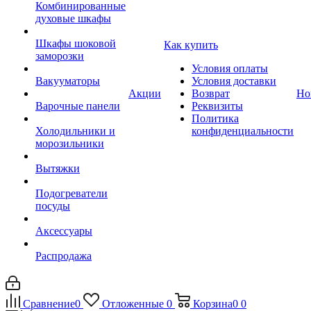
Комбинированные
духовые шкафы
Шкафы шоковой
Как купить
заморозки
Условия оплаты
Вакууматоры
Условия доставки
Акции
Возврат
Но
Варочные панели
Реквизиты
Политика
Холодильники и
конфиденциальности
морозильники
Вытяжки
Подогреватели
посуды
Аксессуары
Распродажа
Сравнение
0
Отложенные
0
Корзина
0
0