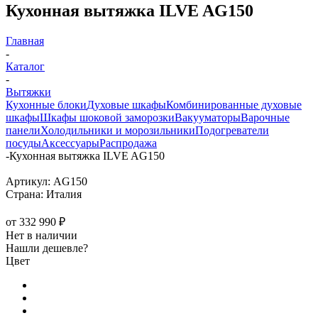
Кухонная вытяжка ILVE AG150
Главная
-
Каталог
-
Вытяжки
Кухонные блоки
Духовые шкафы
Комбинированные духовые
шкафы
Шкафы шоковой заморозки
Вакууматоры
Варочные
панели
Холодильники и морозильники
Подогреватели
посуды
Аксессуары
Распродажа
-
Кухонная вытяжка ILVE AG150
Артикул:
AG150
Страна:
Италия
от
332 990 ₽
Нет в наличии
Нашли дешевле?
Цвет