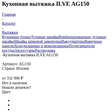
Кухонная вытяжка ILVE AG150
Главная
-
Каталог
-
Вытяжки
Кухонные блоки
Духовые шкафы
Комбинированные духовые
шкафы
Шкафы шоковой заморозки
Вакууматоры
Варочные
панели
Холодильники и морозильники
Подогреватели
посуды
Аксессуары
Распродажа
-
Кухонная вытяжка ILVE AG150
Артикул:
AG150
Страна:
Италия
от
332 990 ₽
Нет в наличии
Нашли дешевле?
Цвет