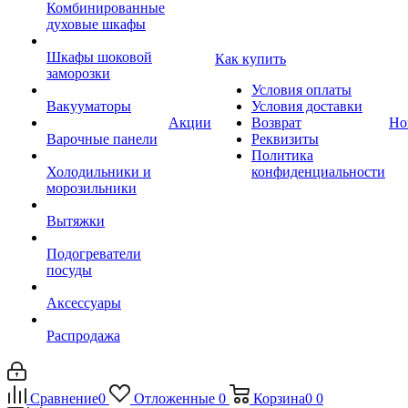
Комбинированные
духовые шкафы
Шкафы шоковой
Как купить
заморозки
Условия оплаты
Вакууматоры
Условия доставки
Акции
Возврат
Но
Варочные панели
Реквизиты
Политика
Холодильники и
конфиденциальности
морозильники
Вытяжки
Подогреватели
посуды
Аксессуары
Распродажа
Сравнение
0
Отложенные
0
Корзина
0
0