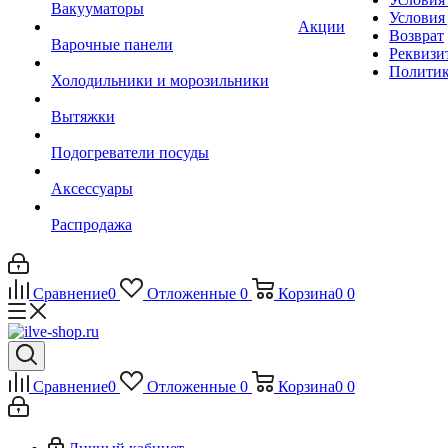
Вакууматоры
Условия
Акции
Возврат
Варочные панели
Реквизи
Политик
Холодильники и морозильники
Вытяжки
Подогреватели посуды
Аксессуары
Распродажа
Сравнение
0
Отложенные
0
Корзина
0
0
Сравнение
0
Отложенные
0
Корзина
0
0