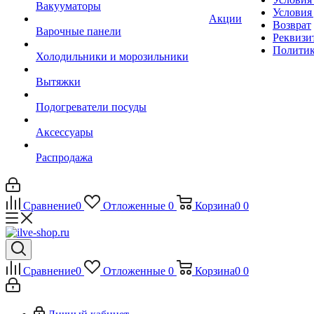
Вакууматоры
Условия
Акции
Возврат
Варочные панели
Реквизи
Политик
Холодильники и морозильники
Вытяжки
Подогреватели посуды
Аксессуары
Распродажа
Сравнение
0
Отложенные
0
Корзина
0
0
Сравнение
0
Отложенные
0
Корзина
0
0