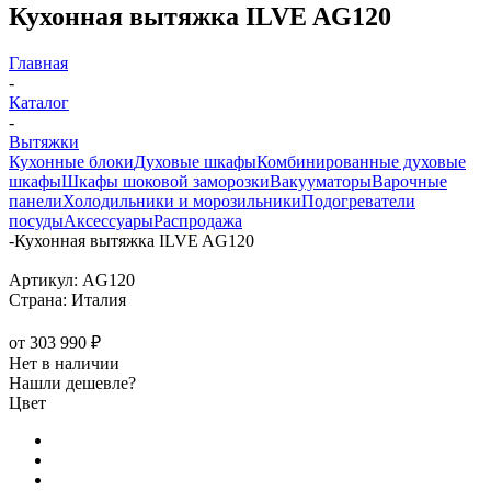
Кухонная вытяжка ILVE AG120
Главная
-
Каталог
-
Вытяжки
Кухонные блоки
Духовые шкафы
Комбинированные духовые
шкафы
Шкафы шоковой заморозки
Вакууматоры
Варочные
панели
Холодильники и морозильники
Подогреватели
посуды
Аксессуары
Распродажа
-
Кухонная вытяжка ILVE AG120
Артикул:
AG120
Страна:
Италия
от
303 990 ₽
Нет в наличии
Нашли дешевле?
Цвет