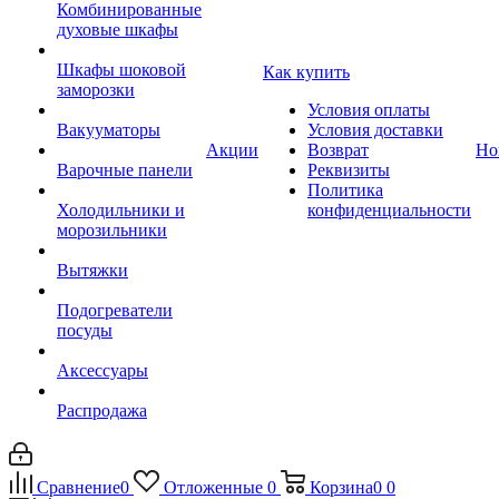
Комбинированные
духовые шкафы
Шкафы шоковой
Как купить
заморозки
Условия оплаты
Вакууматоры
Условия доставки
Акции
Возврат
Но
Варочные панели
Реквизиты
Политика
Холодильники и
конфиденциальности
морозильники
Вытяжки
Подогреватели
посуды
Аксессуары
Распродажа
Сравнение
0
Отложенные
0
Корзина
0
0