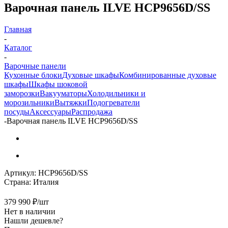
Варочная панель ILVE HCP9656D/SS
Главная
-
Каталог
-
Варочные панели
Кухонные блоки
Духовые шкафы
Комбинированные духовые
шкафы
Шкафы шоковой
заморозки
Вакууматоры
Холодильники и
морозильники
Вытяжки
Подогреватели
посуды
Аксессуары
Распродажа
-
Варочная панель ILVE HCP9656D/SS
Артикул:
HCP9656D/SS
Страна:
Италия
379 990
₽
/шт
Нет в наличии
Нашли дешевле?