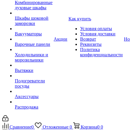
Комбинированные
духовые шкафы
Шкафы шоковой
Как купить
заморозки
Условия оплаты
Вакууматоры
Условия доставки
Акции
Возврат
Но
Варочные панели
Реквизиты
Политика
Холодильники и
конфиденциальности
морозильники
Вытяжки
Подогреватели
посуды
Аксессуары
Распродажа
Сравнение
0
Отложенные
0
Корзина
0
0