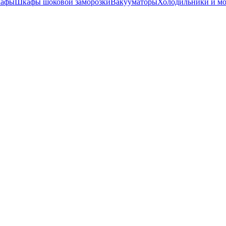
кафы
Шкафы шоковой заморозки
Вакууматоры
Холодильники и м