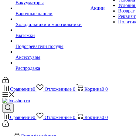
Вакууматоры
Условия
Акции
Возврат
Варочные панели
Реквизи
Политик
Холодильники и морозильники
Вытяжки
Подогреватели посуды
Аксессуары
Распродажа
Сравнение
0
Отложенные
0
Корзина
0
0
Сравнение
0
Отложенные
0
Корзина
0
0