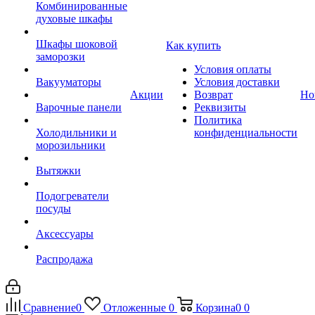
Комбинированные
духовые шкафы
Шкафы шоковой
Как купить
заморозки
Условия оплаты
Вакууматоры
Условия доставки
Акции
Возврат
Но
Варочные панели
Реквизиты
Политика
Холодильники и
конфиденциальности
морозильники
Вытяжки
Подогреватели
посуды
Аксессуары
Распродажа
Сравнение
0
Отложенные
0
Корзина
0
0