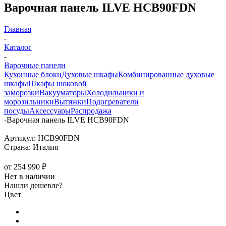
Варочная панель ILVE HCB90FDN
Главная
-
Каталог
-
Варочные панели
Кухонные блоки
Духовые шкафы
Комбинированные духовые
шкафы
Шкафы шоковой
заморозки
Вакууматоры
Холодильники и
морозильники
Вытяжки
Подогреватели
посуды
Аксессуары
Распродажа
-
Варочная панель ILVE HCB90FDN
Артикул:
HCB90FDN
Страна:
Италия
от
254 990 ₽
Нет в наличии
Нашли дешевле?
Цвет