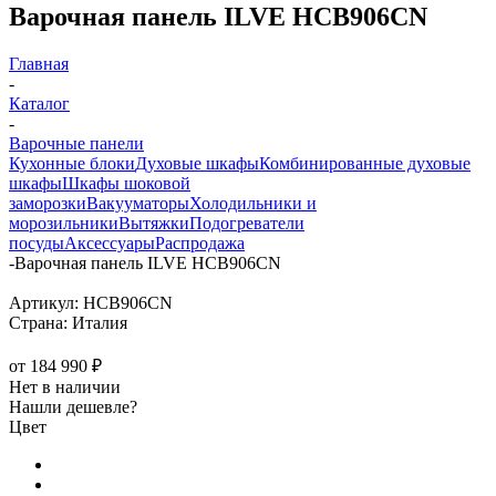
Варочная панель ILVE HCB906CN
Главная
-
Каталог
-
Варочные панели
Кухонные блоки
Духовые шкафы
Комбинированные духовые
шкафы
Шкафы шоковой
заморозки
Вакууматоры
Холодильники и
морозильники
Вытяжки
Подогреватели
посуды
Аксессуары
Распродажа
-
Варочная панель ILVE HCB906CN
Артикул:
HCB906CN
Страна:
Италия
от
184 990 ₽
Нет в наличии
Нашли дешевле?
Цвет