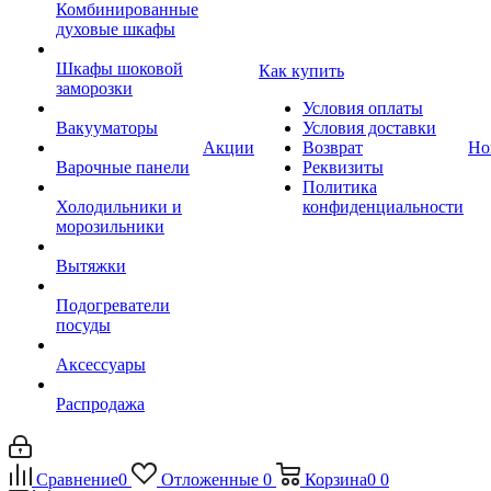
Комбинированные
духовые шкафы
Шкафы шоковой
Как купить
заморозки
Условия оплаты
Вакууматоры
Условия доставки
Акции
Возврат
Но
Варочные панели
Реквизиты
Политика
Холодильники и
конфиденциальности
морозильники
Вытяжки
Подогреватели
посуды
Аксессуары
Распродажа
Сравнение
0
Отложенные
0
Корзина
0
0