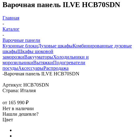
Варочная панель ILVE HCB70SDN
Главная
-
Каталог
-
Варочные панели
Кухонные блоки
Духовые шкафы
Комбинированные духовые
шкафы
Шкафы шоковой
заморозки
Вакууматоры
Холодильники и
морозильники
Вытяжки
Подогреватели
посуды
Аксессуары
Распродажа
-
Варочная панель ILVE HCB70SDN
Артикул:
HCB70SDN
Страна:
Италия
от
165 990 ₽
Нет в наличии
Нашли дешевле?
Цвет