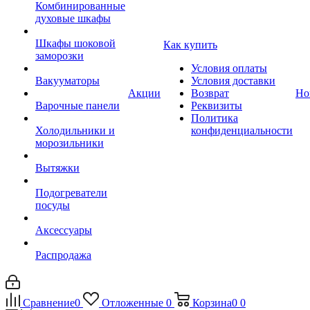
Комбинированные
духовые шкафы
Шкафы шоковой
Как купить
заморозки
Условия оплаты
Вакууматоры
Условия доставки
Акции
Возврат
Но
Варочные панели
Реквизиты
Политика
Холодильники и
конфиденциальности
морозильники
Вытяжки
Подогреватели
посуды
Аксессуары
Распродажа
Сравнение
0
Отложенные
0
Корзина
0
0