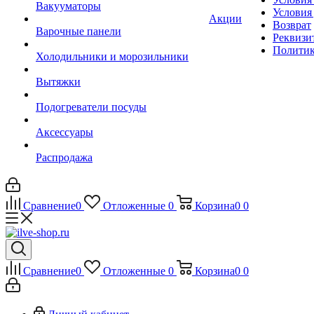
Вакууматоры
Условия
Акции
Возврат
Варочные панели
Реквизи
Политик
Холодильники и морозильники
Вытяжки
Подогреватели посуды
Аксессуары
Распродажа
Сравнение
0
Отложенные
0
Корзина
0
0
Сравнение
0
Отложенные
0
Корзина
0
0