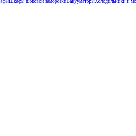
кафы
Шкафы шоковой заморозки
Вакууматоры
Холодильники и м