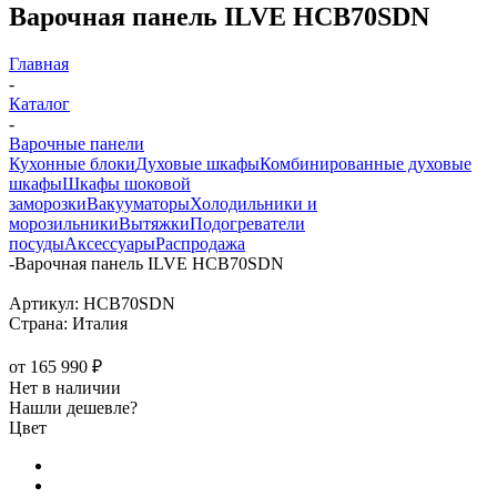
Варочная панель ILVE HCB70SDN
Главная
-
Каталог
-
Варочные панели
Кухонные блоки
Духовые шкафы
Комбинированные духовые
шкафы
Шкафы шоковой
заморозки
Вакууматоры
Холодильники и
морозильники
Вытяжки
Подогреватели
посуды
Аксессуары
Распродажа
-
Варочная панель ILVE HCB70SDN
Артикул:
HCB70SDN
Страна:
Италия
от
165 990 ₽
Нет в наличии
Нашли дешевле?
Цвет