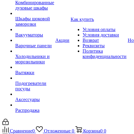
Комбинированные
духовые шкафы
Шкафы шоковой
Как купить
заморозки
Условия оплаты
Вакууматоры
Условия доставки
Акции
Возврат
Но
Варочные панели
Реквизиты
Политика
Холодильники и
конфиденциальности
морозильники
Вытяжки
Подогреватели
посуды
Аксессуары
Распродажа
Сравнение
0
Отложенные
0
Корзина
0
0