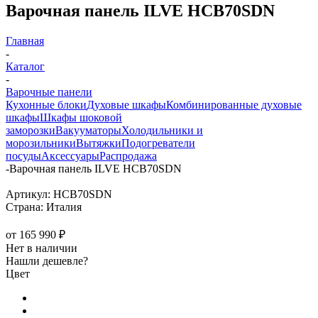
Варочная панель ILVE HCB70SDN
Главная
-
Каталог
-
Варочные панели
Кухонные блоки
Духовые шкафы
Комбинированные духовые
шкафы
Шкафы шоковой
заморозки
Вакууматоры
Холодильники и
морозильники
Вытяжки
Подогреватели
посуды
Аксессуары
Распродажа
-
Варочная панель ILVE HCB70SDN
Артикул:
HCB70SDN
Страна:
Италия
от
165 990 ₽
Нет в наличии
Нашли дешевле?
Цвет