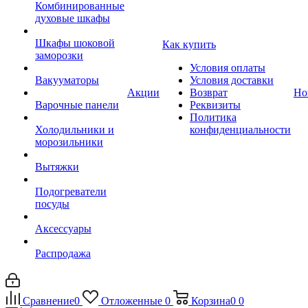
Комбинированные
духовые шкафы
Шкафы шоковой
Как купить
заморозки
Условия оплаты
Вакууматоры
Условия доставки
Акции
Возврат
Но
Варочные панели
Реквизиты
Политика
Холодильники и
конфиденциальности
морозильники
Вытяжки
Подогреватели
посуды
Аксессуары
Распродажа
Сравнение
0
Отложенные
0
Корзина
0
0