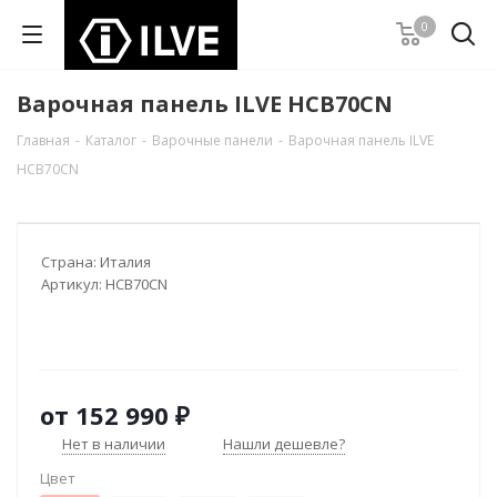
0
Варочная панель ILVE HCB70CN
Главная
-
Каталог
-
Варочные панели
-
Варочная панель ILVE
HCB70CN
Страна:
Италия
Артикул:
HCB70CN
от
152 990 ₽
Нет в наличии
Нашли дешевле?
Цвет